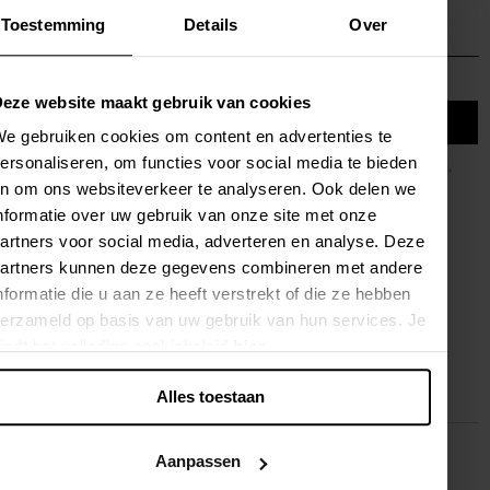
M
Toestemming
Details
Over
e
l
d
eze website maakt gebruik van cookies
e
ANMELDEN
n
e gebruiken cookies om content en advertenties te
S
ersonaliseren, om functies voor social media te bieden
Indem Sie sich anmelden, stimmen Sie unserer
Datenschutzerklärung
,
i
n om ons websiteverkeer te analyseren. Ook delen we
Cookie Richtlinie
und
AGB
zu.
e
Auf dieser Seite verwenden wir reCAPTCHA. Die Google
s
nformatie over uw gebruik van onze site met onze
Datenschutzerklärung
und
AGB
finden Anwendung.
i
artners voor social media, adverteren en analyse. Deze
c
artners kunnen deze gegevens combineren met andere
h
nformatie die u aan ze heeft verstrekt of die ze hebben
f
HABEN SIE EINE FRAGE?
erzameld op basis van uw gebruik van hun services. Je
ü
r
indt het volledige cookiebeleid
hier
.
Kontaktieren Sie uns
u
FAQ
n
Alles toestaan
s
e
r
Aanpassen
e