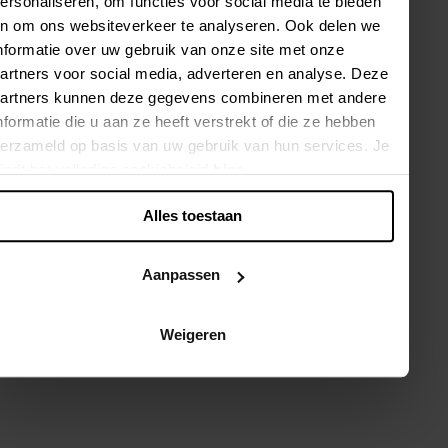
ersonaliseren, om functies voor social media te bieden
n om ons websiteverkeer te analyseren. Ook delen we
REGISTRIEREN SIE SICH FÜR UNSEREN XANDRES
nformatie over uw gebruik van onze site met onze
NEWSLETTER UND ERHALTEN SIE 10% RABATT
artners voor social media, adverteren en analyse. Deze
Abonnieren Sie unseren Newsletter und bleiben Sie
artners kunnen deze gegevens combineren met andere
immer auf dem Laufenden über unsere neuesten Looks
nformatie die u aan ze heeft verstrekt of die ze hebben
und Styling-Tipps.
erzameld op basis van uw gebruik van hun services. Je
M
indt het volledige cookiebeleid
hier
.
e
l
Alles toestaan
d
e
ANMELDEN
n
Aanpassen
S
Indem Sie sich anmelden, stimmen Sie unserer
Datenschutzerklärung
,
i
Cookie Richtlinie
und
AGB
zu.
e
Weigeren
Auf dieser Seite verwenden wir reCAPTCHA. Die Google
s
Datenschutzerklärung
und
AGB
finden Anwendung.
i
c
h
f
HABEN SIE EINE FRAGE?