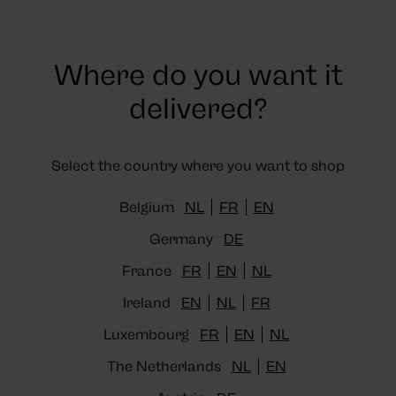
Where do you want it
Armbänder
delivered?
FILTER
SORTIEREN NACH
Select the country where you want to shop
Belgium
NL
FR
EN
Germany
DE
-30%
Zur
France
FR
EN
NL
Wunschliste
hinzufügen
Ireland
EN
NL
FR
Luxembourg
FR
EN
NL
The Netherlands
NL
EN