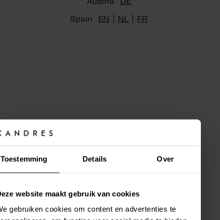
Austria
DE
Spain
EN
NL
FR
Elegantes Gliederarmband
55,30 €
79,00 €
GOLD
SILVER
Sie sahen
1
von
1
Artikel
Toestemming
Details
Over
eze website maakt gebruik van cookies
e gebruiken cookies om content en advertenties te