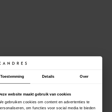
to
to
Wish
Wish
List
List
T-shirt with detachable
T-shirt with long sleeves
bow
Toestemming
Details
Over
€119
€129
WHITE
NAVY
Sizes XS-4XL
WHITE
DARK PLUM
SHIRTING BLUE
eze website maakt gebruik van cookies
Sizes XS-4XL
e gebruiken cookies om content en advertenties te
New
New
Add
Add
ersonaliseren, om functies voor social media te bieden
to
to