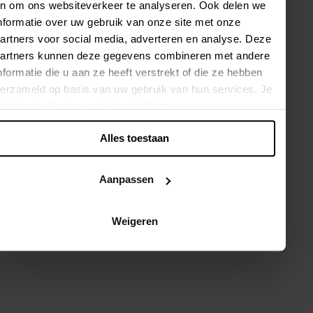
n om ons websiteverkeer te analyseren. Ook delen we
Wish
Wish
List
List
nformatie over uw gebruik van onze site met onze
artners voor social media, adverteren en analyse. Deze
artners kunnen deze gegevens combineren met andere
nformatie die u aan ze heeft verstrekt of die ze hebben
erzameld op basis van uw gebruik van hun services. Je
indt het volledige cookiebeleid
hier
.
Alles toestaan
Aanpassen
Blouse with paisley print
T-shirt with detachable
bow
€189
€129
Weigeren
DARK PLUM
Sizes 34-56
SHIRTING BLUE
DARK PLUM
WHITE
Sizes XS-4XL
New
New
Add
Add
to
to
Wish
Wish