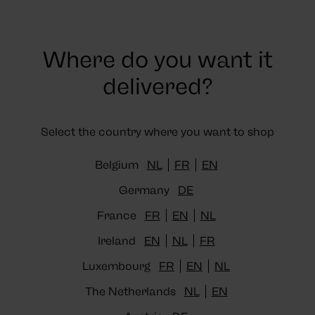
Where do you want it
Cotton
delivered?
FILTER
SORT BY
Select the country where you want to shop
Belgium
NL
FR
EN
Germany
DE
New
New
Add
Add
France
FR
EN
NL
to
to
Wish
Wish
Ireland
EN
NL
FR
List
List
Luxembourg
FR
EN
NL
The Netherlands
NL
EN